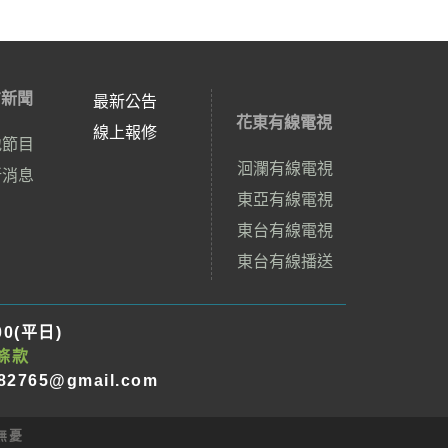
方新聞
最新公告
花東有線電視
線上報修
地節目
洄瀾有線電視
新消息
東亞有線電視
東台有線電視
東台有線播送
00(平日)
條款
882765@gmail.com
無憂