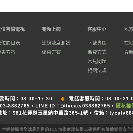
數位有線電視
寬頻上網
客服中心
地
數位節目表
連線速度測試
下載專區
在
優惠方案
優惠方案
繳費方式
最
常見問題
相關法規
務時間：
08:00~17:30
電話客服時間：
08:00~21:
-8882765 • LINE ID：@tycatv038882765 •
隱私權
• 地址：981花蓮縣玉里鎮中華路365-1號 • 信箱：
tycatv8
本網站採用全球最先進的TLS加密處理技術以確保所有傳輸資訊安全