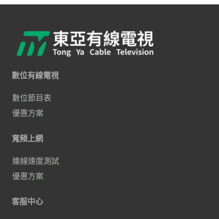
現在升級 4K 安卓機上盒(需搭
配大大寬頻)，享受沉浸式視覺
盛宴！
立即換裝，開啟你的4K智慧娛
樂新時代！
數位有線電視
來電0800-882765
數位節目表
https://lin.ee/CAI4oul
優惠方案
寬頻上網
連線速度測試
優惠方案
客服中心