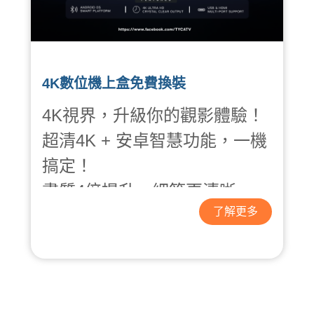
4K數位機上盒免費換裝
4K視界，升級你的觀影體驗！
超清4K + 安卓智慧功能，一機
搞定！
畫質4倍提升，細節更清晰
了解更多
支援YouTube 等多元娛樂隨心
看
遊戲、應用程式，一鍵安裝更
便利