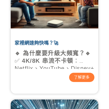
家裡網速夠快嗎？🚀
🔹 為什麼要升級大頻寬？🔹
✅
4K/8K 串流不卡頓
：
Netflix、YouTube、Disney+
流暢播放！
了解更多
✅
超低延遲電競
：遊戲即時
反應，告別 LAG！
✅
遠距工作 & 視訊會議
：穩
定連線不卡頓，提高工作效