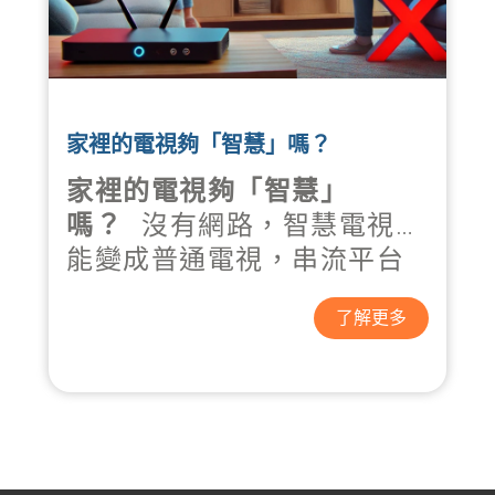
@tycatv038882765) 專人為您
服務！
享受極速網路生活，就從現在
家裡的電視夠「智慧」嗎？
開始！快來搶先體驗光纖新世
家裡的電視夠「智慧」
代！
嗎？
沒有網路，智慧電視只
能變成普通電視，串流平台
完全無法觀看！ YouTube、
了解更多
Netflix、Disney+、愛奇
藝……
沒網路，一切免
談！
立即申請大大寬頻
，打
造
家庭娛樂新境界！
查詢更
多服務：官方Line(搜尋 東