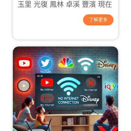
玉里 光復 鳳林 卓溪 豐濱 現在
可申辦光纖到戶 FTTH 服務！
了解更多
超高速上網 × 穩定不掉線 × 順
暢不卡頓！
超快下載 & 流暢影音
4K 追
劇、線上遊戲不卡頓！
多人同時使用不影響
全家一起
用網，依然順暢！
穩定高速上網
遠距工作、視訊
開會再也不用擔心斷線！
立即來電申辦！
客服專線：0800-882765
官方LINE(搜尋好友