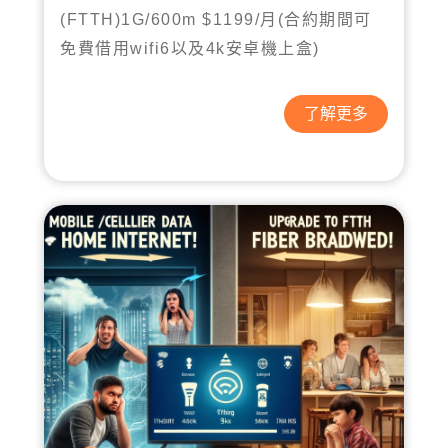
月
合約期間可
(FTTH)1G/600m $1199/
(
免費借用
以及
安卓機上盒
wifi6
4k
)
了解更多