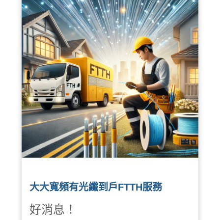
率！
✅
多設備智慧家庭
：IPCAM
監控、AI 語音助理、智慧家
電同步運行無壓力！
📞
立即升級，體驗光速網
路！
0800-882765
大大寬頻有光纖到戶FTTH服務
好消息！